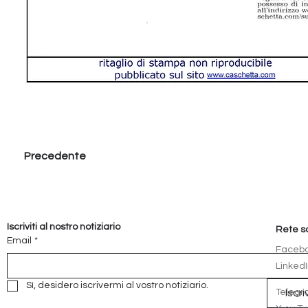
Precedente
Iscriviti al nostro notiziario
Rete s
Email
*
Faceb
Linked
Sì, desidero iscrivermi al vostro notiziario.
Teleg
Iscriv