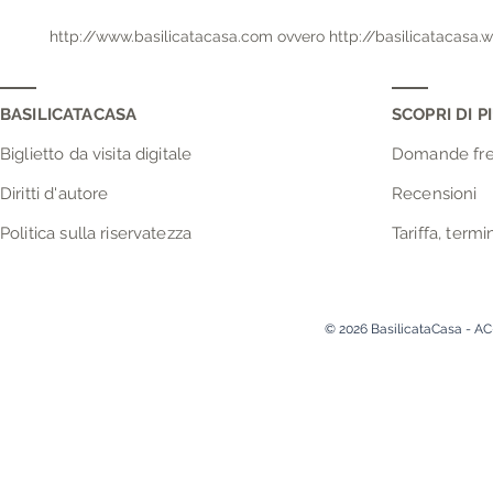
http://www.basilicatacasa.com ovvero http://basilicatacasa.wi
corrispondente alla pagina iniziale del sito ufficiale di Basilica
L’informativa è resa solo per il sito BasilicataCasa - Alloggi i
BASILICATACASA
SCOPRI DI PI
consultati dall’utente tramite link.

Biglietto da visita digitale
Domande fre
LINK ESTERNI

Diritti d'autore
Recensioni
I link esterni riportati sul sito, nonché i banner che contengono
collegamenti a siti web indipendenti, il titolare non è quindi r
Politica sulla riservatezza
Tariffa, termi
con tali siti si svolge esclusivamente tra questi ultimi, senza
http://basilicatacasa.wixsite.com/alloggi.

L’informativa si ispira anche alla Raccomandazione n. 2/2001 ch
Gruppo istituito dall’art. 29 della direttiva n. 95/46/CE, hanno 
© 2026 BasilicataCasa - AC
raccolta di dati personali on-line, e, in particolare, le modalit
fornire agli utenti quando questi si collegano a pagine web, 
La descrizione di sintesi delle sue finalità è riportata in altre p
TITOLARE E RESPONSABILE DEL TRATTAMENTO

A seguito della consultazione di questo sito possono essere tratta
Il titolare e responsabile del loro trattamento è Caschetta Ant